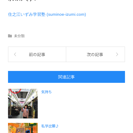
住之江いずみ学習塾 (suminoe-izumi.com)
未分類
前の記事
次の記事
関連記事
気持ち
私学出願♪