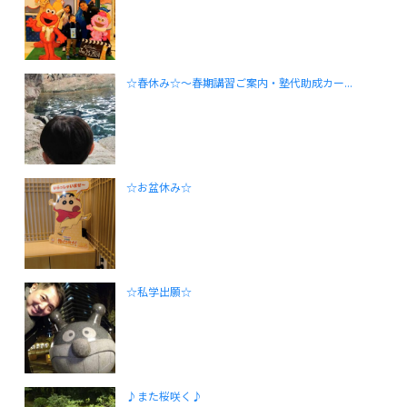
☆春休み☆～春期講習ご案内・塾代助成カー...
☆お盆休み☆
☆私学出願☆
♪また桜咲く♪