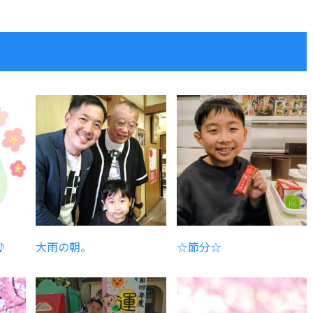
♪
大雨の朝。
☆節分☆