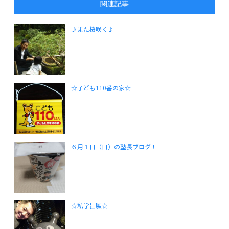
関連記事
♪また桜咲く♪
☆子ども110番の家☆
６月１日（日）の塾長ブログ！
☆私学出願☆