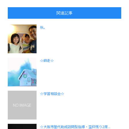
関連記事
秋。
☆師走☆
☆学習相談会☆
☆大阪市塾代助成訪問型指導・空枠残り2席...