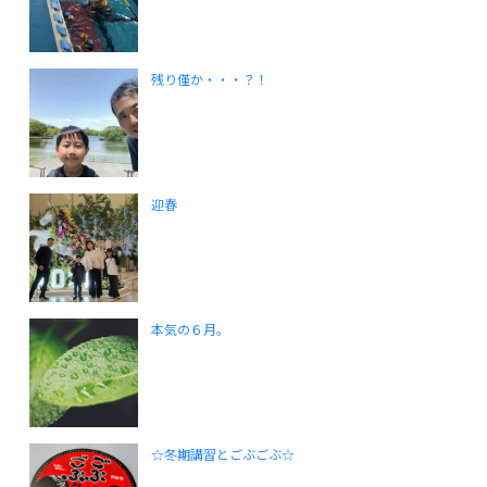
残り僅か・・・？！
迎春
本気の６月。
☆冬期講習とごぶごぶ☆